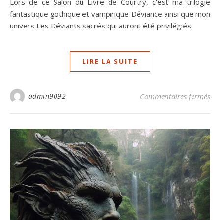
Lors de ce Salon du Livre de Courtry, c'est ma trilogie
fantastique gothique et vampirique Déviance ainsi que mon
univers Les Déviants sacrés qui auront été privilégiés.
LIRE LA SUITE
sur
admin9092
Commentaires fermés