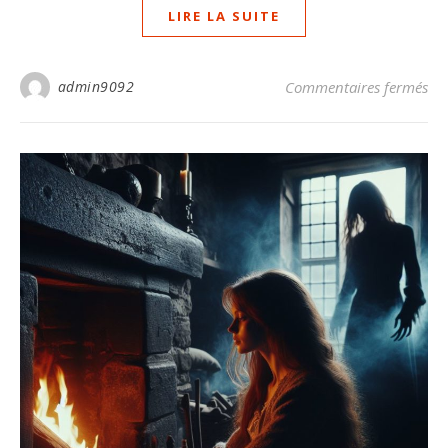
LIRE LA SUITE
sur
admin9092
Commentaires fermés