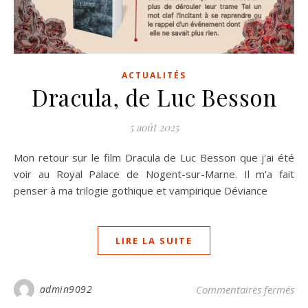
ACTUALITÉS
Dracula, de Luc Besson
5 août 2025
Mon retour sur le film Dracula de Luc Besson que j'ai été
voir au Royal Palace de Nogent-sur-Marne. Il m'a fait
penser à ma trilogie gothique et vampirique Déviance
LIRE LA SUITE
sur
admin9092
Commentaires fermés