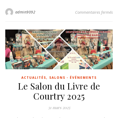
sur
admin9092
Commentaires fermés
,
ACTUALITÉS
SALONS - ÉVÉNEMENTS
Le Salon du Livre de
Courtry 2025
31 mars 2025