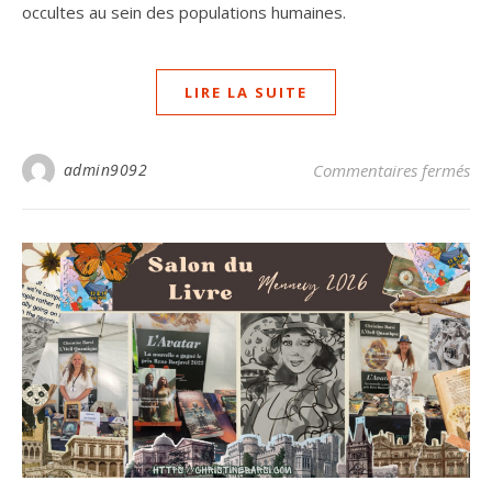
occultes au sein des populations humaines.
LIRE LA SUITE
sur
admin9092
Commentaires fermés