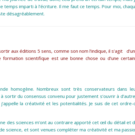
le temps imparti à l’écriture. Il me faut ce temps. Pour moi, chaq
uste désagréablement.
rtir aux éditions 5 sens, comme son nom l’indique, il s’agit d’u
 formation scientifique est une bonne chose ou d’une certai
onde homogène. Nombreux sont très conservateurs dans le
t à sortir du consensus convenu pour justement s’ouvrir à d’autr
ppelle la créativité et les potentialités. Je suis de cet ordre-c
 des sciences m’ont au contraire apporté cet œil du détail et 
e science, et sont venues compléter ma créativité et ma passi