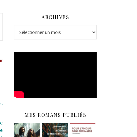
ARCHIVES
Archives
ur
us
MES ROMANS PUBLIÉS
je
me