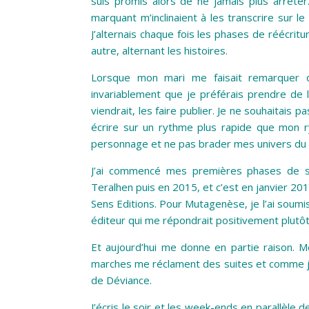
suis promis alors de ne jamais plus arrête
marquant m’inclinaient à les transcrire sur le
J’alternais chaque fois les phases de réécri
autre, alternant les histoires.
Lorsque mon mari me faisait remarquer qu’
invariablement que je préférais prendre de 
viendrait, les faire publier. Je ne souhaitais
écrire sur un rythme plus rapide que mon r
personnage et ne pas brader mes univers du f
J’ai commencé mes premières phases de s
Teralhen puis en 2015, et c’est en janvier 201
Sens Editions. Pour Mutagenèse, je l’ai soum
éditeur qui me répondrait positivement plutôt 
Et aujourd’hui me donne en partie raison. 
marches me réclament des suites et comme je 
de Déviance.
J’écris le soir et les week-ends en parallèle 