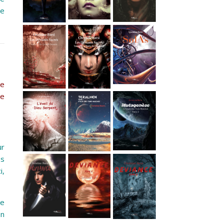
ue
ne
ne
ur
es
i,
de
on