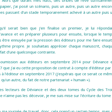
r. Alors que durant mes nuits, des bribes de rêve suffisamme
 papier, j’ai posé un scénario, puis un autre, puis un autre encor
tures passant d’un stade temporairement achevé à un autre puis 
il serait bien que j’en finalise un premier, je lui réponda
l’avance et en préparer plusieurs pour ensuite, lorsque le tem
 pas être ennuyée par la pression des éditeurs pour me faire ensui
ythme propre. Je souhaitais apprécier chaque manuscrit, chaq
ait d’une quelconque contrainte.
oumission aux éditeurs en septembre 2014 pour Déviance 
7 que j’ai eu cette proposition de contrat à compte d’éditeur par
is à l’éditeur en septembre 2017 (j’espérais que ce serait ce mê
qu’un autre, du fait de notre partenariat « humain »).
Mes lecteurs de Déviance et des deux tomes du Cycle des Tro
n’aime pas les décevoir, je me suis mise sur l’écriture du tome
de ma journée de travail, donc, cela prend un certain temps, mais 