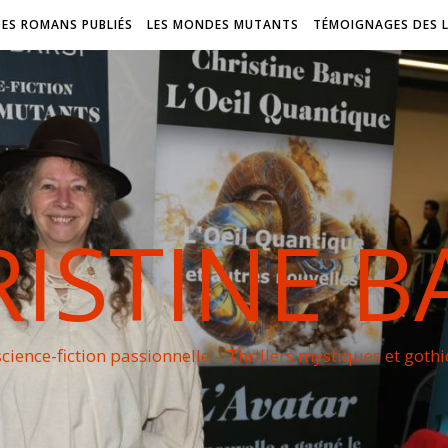
DES ROMANS PUBLIÉS
LES MONDES MUTANTS
TÉMOIGNAGES DES 
ISTINE B
cience-fiction passionnelle – Thrillers mystiques et goth