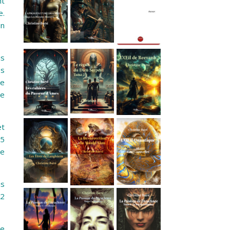
nt
e.
un
is
ps
te
ue
et
 5
me
is
 2
je