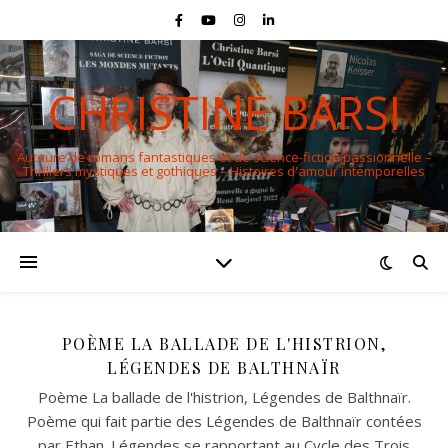
CHRISTINE BARSI
Auteure de romans fantastiques et de science-fiction passionnelle –
Thrillers mystiques et gothiques – Histoires d'amour intemporelles
POÈME LA BALLADE DE L'HISTRION,
LÉGENDES DE BALTHNAÏR
Poème La ballade de l'histrion, Légendes de Balthnaïr.
Poème qui fait partie des Légendes de Balthnaïr contées
par Ethan. Légendes se rapportant au Cycle des Trois