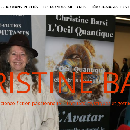
DES ROMANS PUBLIÉS
LES MONDES MUTANTS
TÉMOIGNAGES DES 
ISTINE B
cience-fiction passionnelle – Thrillers mystiques et goth