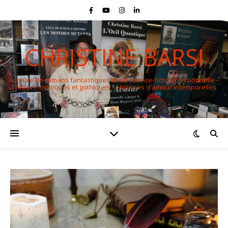
CHRISTINE BARSI
Auteure de romans fantastiques et de science-fiction passionnelle –
Thrillers mystiques et gothiques – Histoires d'amour intemporelles