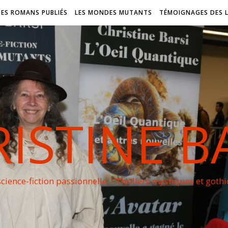
DES ROMANS PUBLIÉS
LES MONDES MUTANTS
TÉMOIGNAGES DES 
ISTINE B
cience-fiction passionnelle – Thrillers mystiques et goth