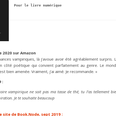
Pour le livre numérique
re 2020 sur Amazon
ances vampiriques, là j’avoue avoir été agréablement surpris. 
n côté poétique qui convient parfaitement au genre. Le mon
e est bien amenée. Vraiment, j’ai aimé. Je recommande. »
 :
istoire vampirique
ne soit pas ma tasse de thé, tu l’as tellement bi
spiration. Je te souhaite beaucoup
e site de Book.Node, sept 2019 :