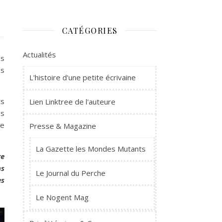
CATÉGORIES
Actualités
es
es
L'histoire d'une petite écrivaine
ts
Lien Linktree de l'auteure
es
de
Presse & Magazine
La Gazette les Mondes Mutants
re
ns
Le Journal du Perche
es
Le Nogent Mag