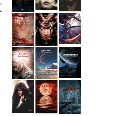
de
ui