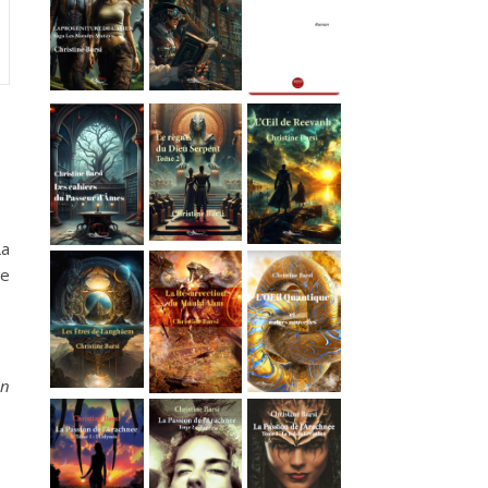
La
de
en