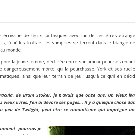
e écrivaine de récits fantasques avec l’un de ces êtres étrang
s, là où les trolls et les vampires se terrent dans le triangle d
s au monde.
ile pour la jeune femme, déchirée entre son amour pour ses enfan
tre dangereusement mortel qui la pourchasse. York et ses ruell
atiques, ainsi que leur terrain de jeu, jusqu’à ce qu’il en déci
acula, de Bram Stoker, je n’avais que onze ans. Un vieux liv
ieux livres. J’en ai dévoré ses pages… Il y a quelque chose da
un peu de Twilight, peut-être ce romantisme qui imprègne m
mment pourrais-je