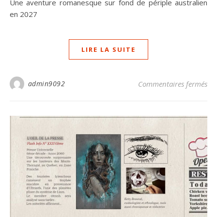
Une aventure romanesque sur fond de périple australien
en 2027
LIRE LA SUITE
sur
admin9092
Commentaires fermés