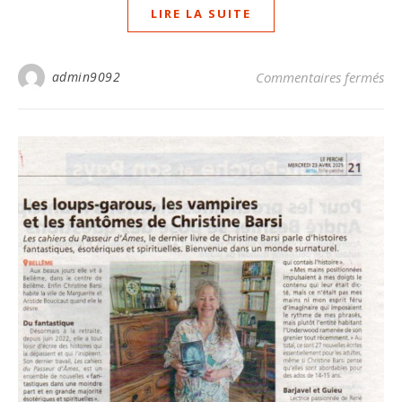
LIRE LA SUITE
sur
admin9092
Commentaires fermés