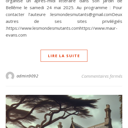
organise un après-midi littéraire dans son jardin de
Bellême le samedi 24 mai 2025. Au programme : Pour
contacter l’auteure :lesmondesmutants@gmail.comDeux
autres de ses sites privilégiés
:https://www.lesmondesmutants.comhttps://www.maur-
evans.com
LIRE LA SUITE
sur
admin9092
Commentaires fermés