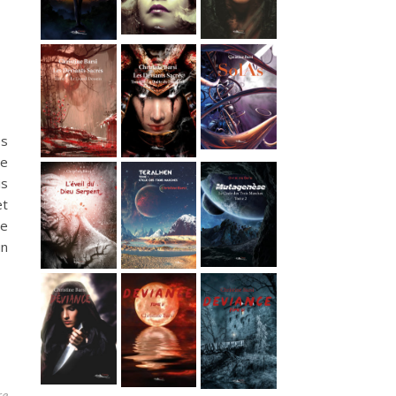
es
ue
is
et
ce
un
re