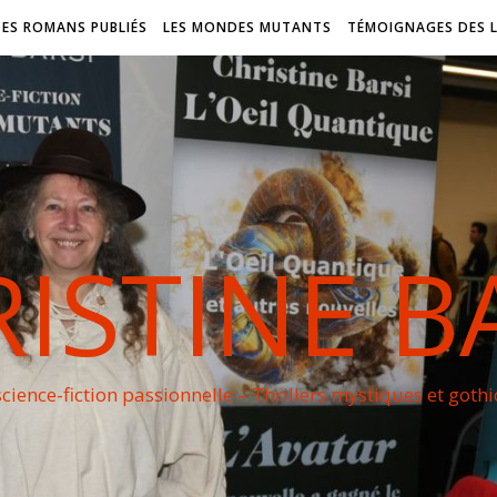
DES ROMANS PUBLIÉS
LES MONDES MUTANTS
TÉMOIGNAGES DES 
ISTINE B
cience-fiction passionnelle – Thrillers mystiques et goth