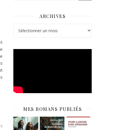
ARCHIVES
Archives
et
ce
ne
ns
ut
as
MES ROMANS PUBLIÉS
re