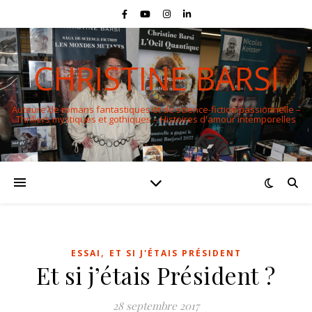
CHRISTINE BARSI
Auteure de romans fantastiques et de science-fiction passionnelle –
Thrillers mystiques et gothiques – Histoires d'amour intemporelles
,
ESSAI
ET SI J'ÉTAIS PRÉSIDENT
Et si j’étais Président ?
28 septembre 2017