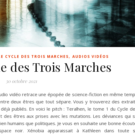
,
LE CYCLE DES TROIS MARCHES
AUDIOS VIDÉOS
le des Trois Marches
30 octobre 2021
audio vidéo retrace une épopée de science-fiction en même tem
entre deux êtres que tout sépare. Vous y trouverez des extrai
jà publiés. En voici le pitch : Teralhen, le tome 1 du Cycle d
des êtres aux prises avec les mutations. Les déviances qui 
ien humains que politiques. Je vous en souhaite une bonne écout
space noir. Xénobia apparaissait à Kathleen dans toute 