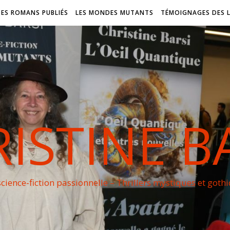
DES ROMANS PUBLIÉS
LES MONDES MUTANTS
TÉMOIGNAGES DES 
ISTINE B
cience-fiction passionnelle – Thrillers mystiques et goth