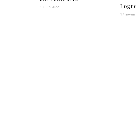
Logne
13 juin 2022
17 novem