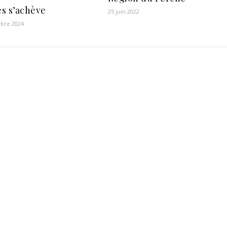
s s’achève
25 juin 2022
bre 2024