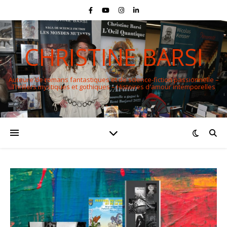
CHRISTINE BARSI
Auteure de romans fantastiques et de science-fiction passionnelle –
Thrillers mystiques et gothiques – Histoires d'amour intemporelles