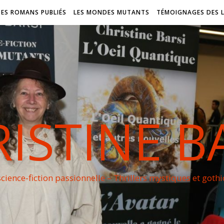
DES ROMANS PUBLIÉS
LES MONDES MUTANTS
TÉMOIGNAGES DES 
ISTINE B
cience-fiction passionnelle – Thrillers mystiques et goth