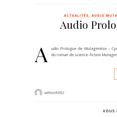
,
ACTUALITÉS
AUDIO MUT
Audio Prol
A
udio Prologue de Mutagenèse – Cyc
du roman de science-fiction Mutagen
admin9092
VOUS 