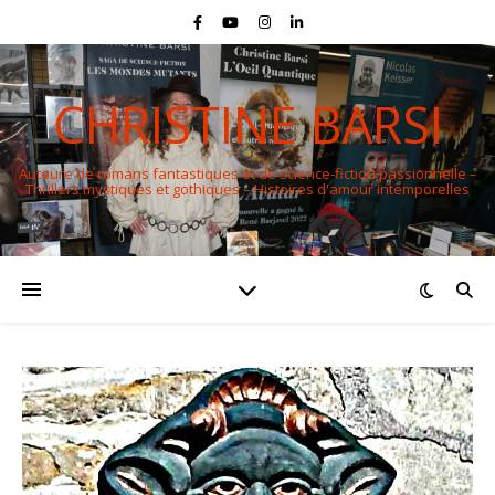
CHRISTINE BARSI
Auteure de romans fantastiques et de science-fiction passionnelle –
Thrillers mystiques et gothiques – Histoires d'amour intemporelles