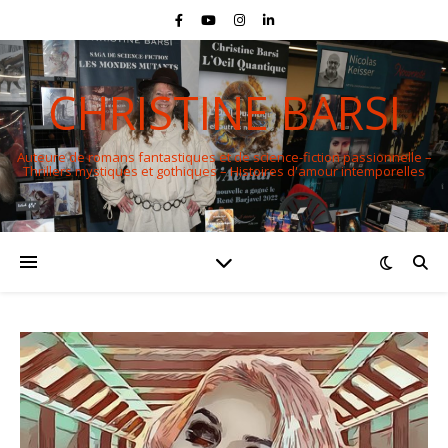
CHRISTINE BARSI
Auteure de romans fantastiques et de science-fiction passionnelle –
Thrillers mystiques et gothiques – Histoires d'amour intemporelles