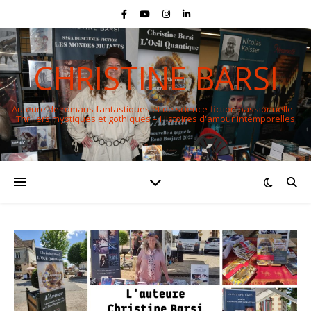
CHRISTINE BARSI
Auteure de romans fantastiques et de science-fiction passionnelle –
Thrillers mystiques et gothiques – Histoires d'amour intemporelles