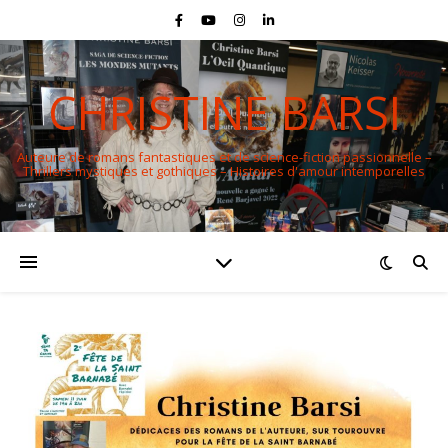
CHRISTINE BARSI
Auteure de romans fantastiques et de science-fiction passionnelle –
Thrillers mystiques et gothiques – Histoires d'amour intemporelles