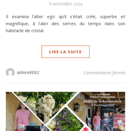
8 novembre 2024
Il examina l'alter ego qu'il s'était créé, superbe et
magnifique, à l'abri des serres du temps dans son
habitacle de cristal.
LIRE LA SUITE
su
admin9092
Commentaires fermés