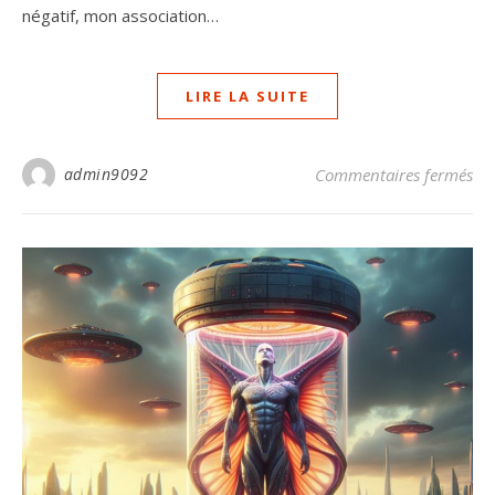
négatif, mon association…
LIRE LA SUITE
sur
admin9092
Commentaires fermés