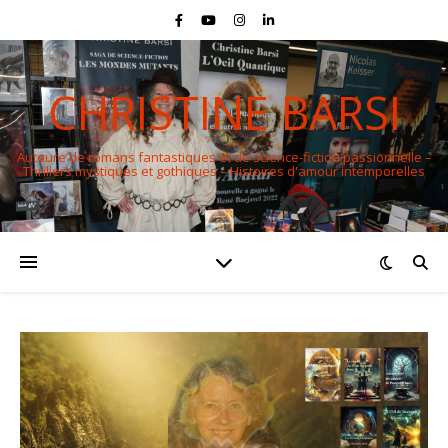
CHRISTINE BARSI
Auteure de romans fantastiques et de science-fiction passionnelle –
Thrillers mystiques et gothiques – Histoires d'amour intemporelles