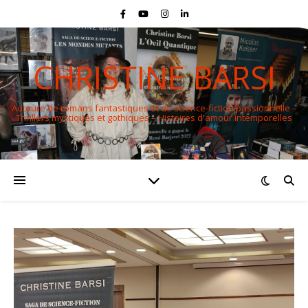
CHRISTINE BARSI
Auteure de romans fantastiques et de science-fiction passionnelle –
Thrillers mystiques et gothiques – Histoires d'amour intemporelles