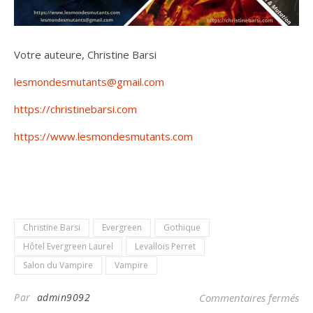
Votre auteure, Christine Barsi
lesmondesmutants@gmail.com
https://christinebarsi.com
https://www.lesmondesmutants.com
Christine Barsi
Evergreen
Gothique
Hôtel Evergreen Laurel
Levallois Perret
Salon du Vampire
Vampire
sur
Par
admin9092
Commentaires fermés