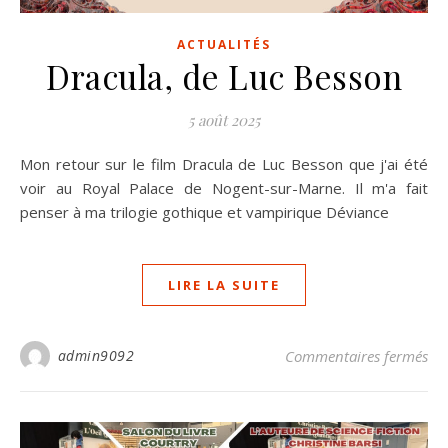
ACTUALITÉS
Dracula, de Luc Besson
5 août 2025
Mon retour sur le film Dracula de Luc Besson que j'ai été
voir au Royal Palace de Nogent-sur-Marne. Il m'a fait
penser à ma trilogie gothique et vampirique Déviance
LIRE LA SUITE
sur
admin9092
Commentaires fermés