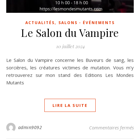
,
ACTUALITÉS
SALONS - ÉVÉNEMENTS
Le Salon du Vampire
10 juillet 2024
Le Salon du Vampire concerne les Buveurs de sang, les
sorcières, les créatures victimes de mutation. Vous m'y
retrouverez sur mon stand des Editions Les Mondes
Mutants
LIRE LA SUITE
sur
admin9092
Commentaires fermés