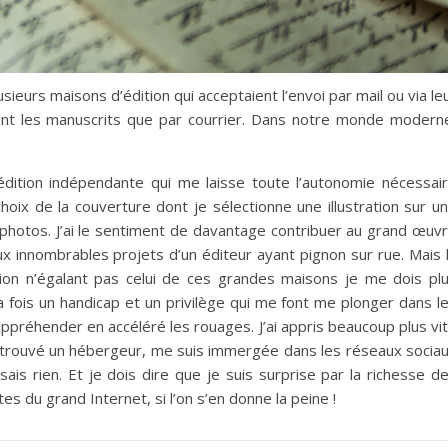
ieurs maisons d’édition qui acceptaient l’envoi par mail ou via le
tent les manuscrits que par courrier. Dans notre monde modern
édition indépendante qui me laisse toute l’autonomie nécessai
choix de la couverture dont je sélectionne une illustration sur u
photos. J’ai le sentiment de davantage contribuer au grand œuv
x innombrables projets d’un éditeur ayant pignon sur rue. Mais 
tion n’égalant pas celui de ces grandes maisons je me dois pl
la fois un handicap et un privilège qui me font me plonger dans l
appréhender en accéléré les rouages. J’ai appris beaucoup plus vi
t trouvé un hébergeur, me suis immergée dans les réseaux socia
ais rien. Et je dois dire que je suis surprise par la richesse d
s du grand Internet, si l’on s’en donne la peine !