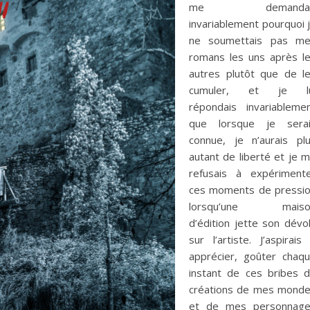
me demandai
invariablement pourquoi 
ne soumettais pas m
romans les uns après l
autres plutôt que de l
cumuler, et je lu
répondais invariableme
que lorsque je sera
connue, je n’aurais pl
autant de liberté et je 
refusais à expériment
ces moments de pressi
lorsqu’une maiso
d’édition jette son dévo
sur l’artiste. J’aspirais
apprécier, goûter chaq
instant de ces bribes 
créations de mes mond
et de mes personnag