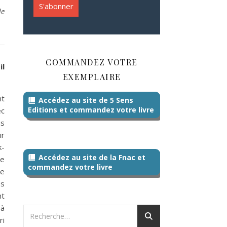
de
COMMANDEZ VOTRE
il
EXEMPLAIRE
nt
Accédez au site de 5 Sens
Editions et commandez votre livre
c
us
ir
k-
Accédez au site de la Fnac et
je
commandez votre livre
te
s
t
 à
ri