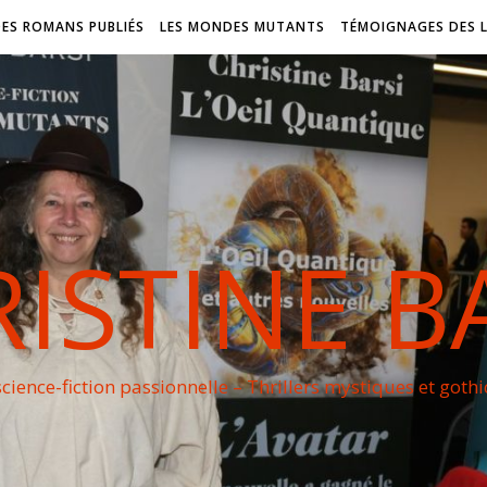
DES ROMANS PUBLIÉS
LES MONDES MUTANTS
TÉMOIGNAGES DES 
ISTINE B
cience-fiction passionnelle – Thrillers mystiques et goth