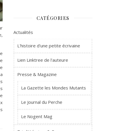
CATÉGORIES
ur
Actualités
e,
L'histoire d'une petite écrivaine
re
Lien Linktree de l'auteure
ne
re
Presse & Magazine
la
us
La Gazette les Mondes Mutants
es
te
Le Journal du Perche
ux
es
Le Nogent Mag