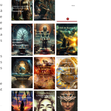
u
 à
Je
ue
je
la
s
us
ns
ts
je
nt