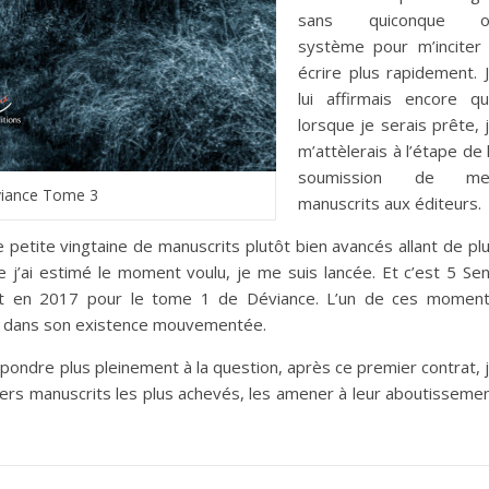
sans quiconque o
système pour m’inciter
écrire plus rapidement. 
lui affirmais encore q
lorsque je serais prête, 
m’attèlerais à l’étape de 
soumission de me
iance Tome 3
manuscrits aux éditeurs.
 petite vingtaine de manuscrits plutôt bien avancés allant de pl
 j’ai estimé le moment voulu, je me suis lancée. Et c’est 5 Se
rat en 2017 pour le tome 1 de Déviance. L’un de ces momen
r dans son existence mouvementée.
épondre plus pleinement à la question, après ce premier contrat, 
iers manuscrits les plus achevés, les amener à leur aboutisseme