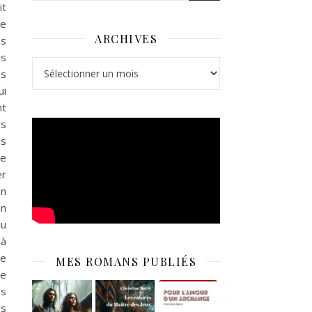
t
je
ARCHIVES
es
es
Archives
es
i
nt
is
us
me
er
on
n
lu
 à
ue
MES ROMANS PUBLIÉS
de
es
es