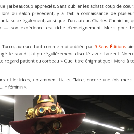
que j’ai beaucoup appréciés. Sans oublier les achats coup de cœu
 lors du salon précédent, y ai fait la connaissance de plusieu
ar la suite également, ainsi que d’un auteur, Charles Chehirlian, q
n — son expérience est riche d’enseignement. Merci pour t
ie Turco, auteure tout comme moi publiée par
5 Sens Éditions
ain
agé le stand. J’ai pu régulièrement discuté avec Laurent Noere
e regard patient du corbeau » Quel titre énigmatique ! Merci à to
eurs et lectrices, notamment Lia et Claire, encore une fois merci
… « féminin ».