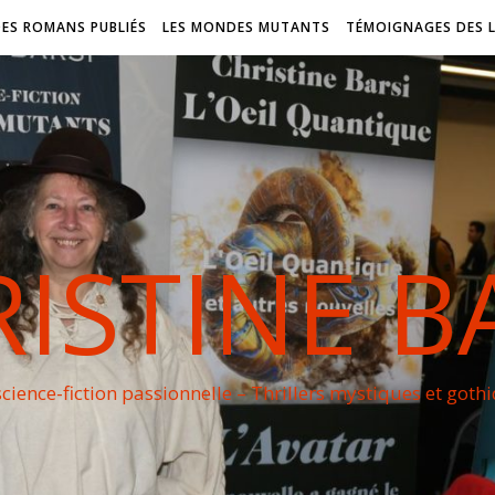
DES ROMANS PUBLIÉS
LES MONDES MUTANTS
TÉMOIGNAGES DES 
ISTINE B
cience-fiction passionnelle – Thrillers mystiques et goth