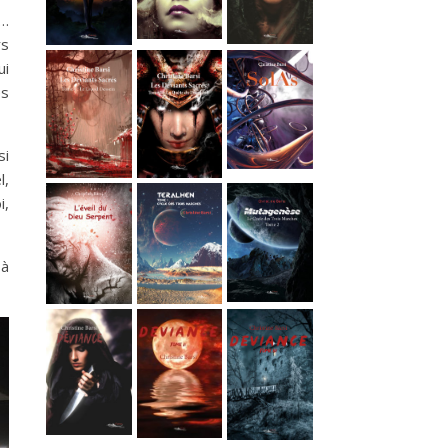
r…
rs
ui
es
si
l,
i,
 à