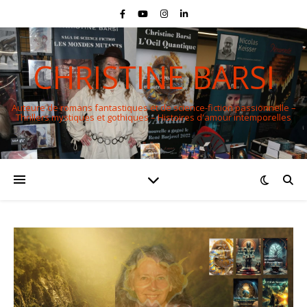
CHRISTINE BARSI
Auteure de romans fantastiques et de science-fiction passionnelle –
Thrillers mystiques et gothiques – Histoires d'amour intemporelles