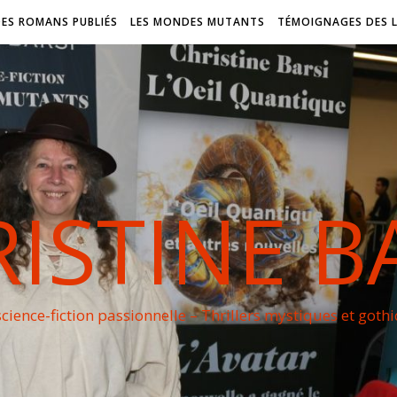
DES ROMANS PUBLIÉS
LES MONDES MUTANTS
TÉMOIGNAGES DES 
ISTINE B
cience-fiction passionnelle – Thrillers mystiques et goth