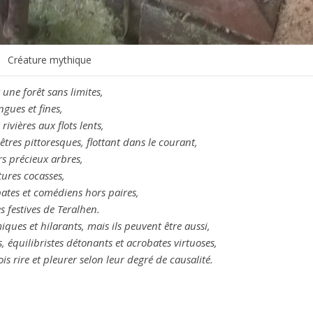
Créature mythique
t une forêt sans limites,
ngues et fines,
ivières aux flots lents,
tres pittoresques, flottant dans le courant,
s précieux arbres,
ures cocasses,
bates et comédiens hors paires,
s festives de Teralhen.
miques et hilarants, mais ils peuvent être aussi,
s, équilibristes détonants et acrobates virtuoses,
is rire et pleurer selon leur degré de causalité.