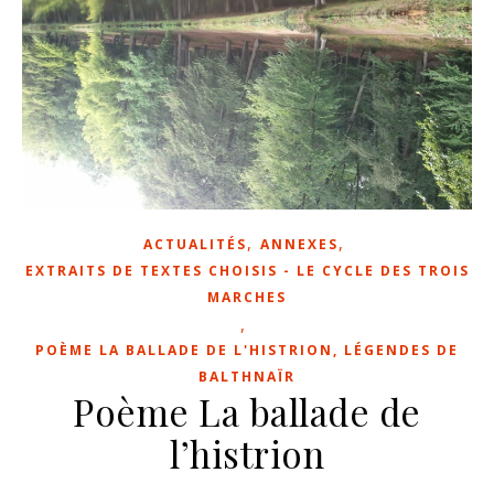
,
,
ACTUALITÉS
ANNEXES
EXTRAITS DE TEXTES CHOISIS - LE CYCLE DES TROIS
MARCHES
,
POÈME LA BALLADE DE L'HISTRION, LÉGENDES DE
BALTHNAÏR
Poème La ballade de
l’histrion