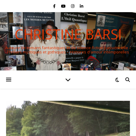
CHRISTINE BARSI
Auteure de romans fantastiques et de science-fiction passionnelle –
Thrillers mystiques et gothiques – Histoires d'amour intemporelles