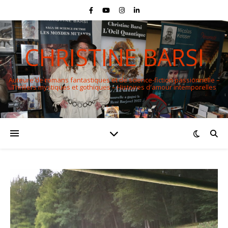
CHRISTINE BARSI
Auteure de romans fantastiques et de science-fiction passionnelle –
Thrillers mystiques et gothiques – Histoires d'amour intemporelles