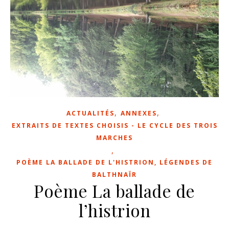
,
,
ACTUALITÉS
ANNEXES
EXTRAITS DE TEXTES CHOISIS - LE CYCLE DES TROIS
MARCHES
,
POÈME LA BALLADE DE L'HISTRION, LÉGENDES DE
BALTHNAÏR
Poème La ballade de
l’histrion