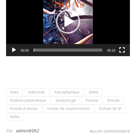
00:00
05:10
Alien
Astéroïde
Astrophysique
Entité
Essence plasmatique
exobiologie
Plasma
Roman
Roman d'amour
roman de science-fiction
Roman de SF
Vidéo
Par
admin9092
Aucun commentaire