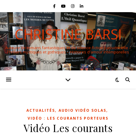
CHRISTINE BARSI
Auteure de romans fantastiques et de science-fiction passionnelle –
Thrillers mystiques et gothiques – Histoires d'amour intemporelles
,
,
ACTUALITÉS
AUDIO VIDÉO SOLAS
VIDÉO : LES COURANTS PORTEURS
Vidéo Les courants