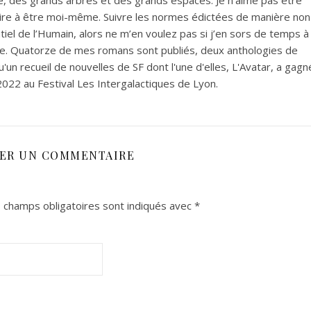
re, des grands arbres et des grands espaces. Je n’aime pas être
ire à être moi-même. Suivre les normes édictées de manière non
tiel de l’Humain, alors ne m’en voulez pas si j’en sors de temps à
rice. Quatorze de mes romans sont publiés, deux anthologies de
'un recueil de nouvelles de SF dont l'une d'elles, L'Avatar, a gagn
2022 au Festival Les Intergalactiques de Lyon.
SER UN COMMENTAIRE
 champs obligatoires sont indiqués avec
*