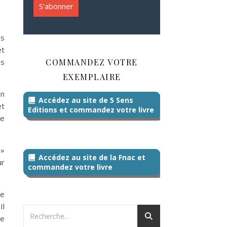
us
et
COMMANDEZ VOTRE
us
EXEMPLAIRE
on
Accédez au site de 5 Sens
et
Editions et commandez votre livre
ce
 »
Accédez au site de la Fnac et
ur
commandez votre livre
ue
Il
de