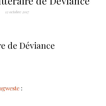
ttéraire de Déviance
12 octobre 2017
re de Déviance
agweste
: