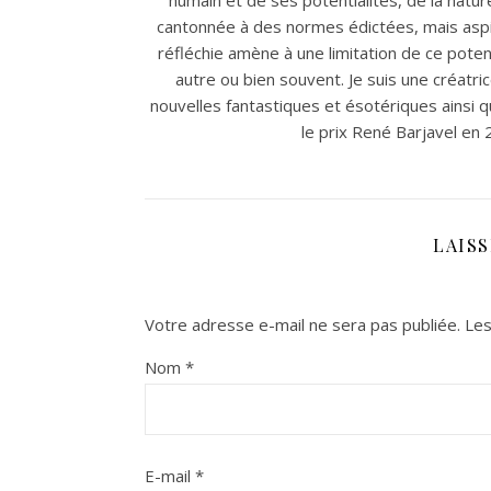
humain et de ses potentialités, de la natu
cantonnée à des normes édictées, mais asp
réfléchie amène à une limitation de ce poten
autre ou bien souvent. Je suis une créat
nouvelles fantastiques et ésotériques ainsi qu
le prix René Barjavel en 
LAIS
Votre adresse e-mail ne sera pas publiée.
Les
Nom
*
E-mail
*