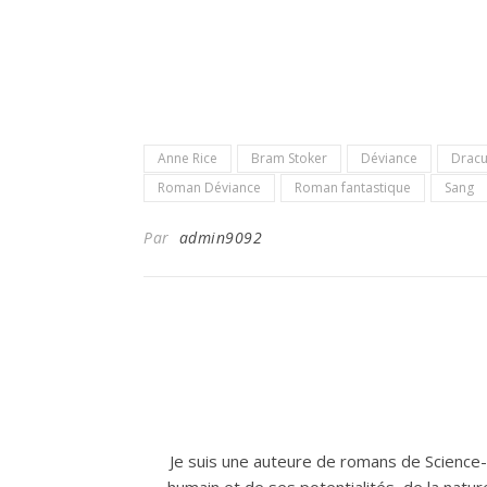
Anne Rice
Bram Stoker
Déviance
Dracu
Roman Déviance
Roman fantastique
Sang
Par
admin9092
Je suis une auteure de romans de Science-