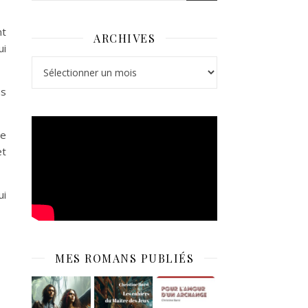
nt
ARCHIVES
ui
Archives
us
de
et
ui
MES ROMANS PUBLIÉS