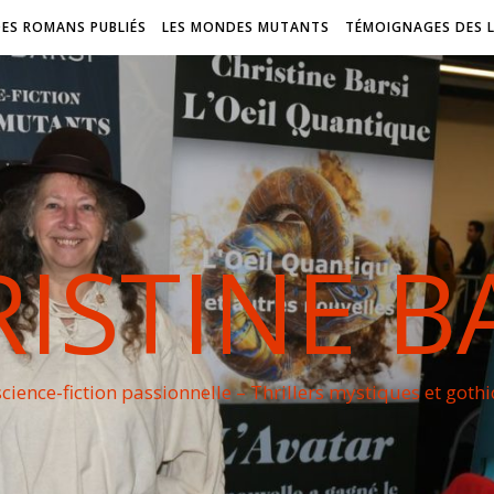
DES ROMANS PUBLIÉS
LES MONDES MUTANTS
TÉMOIGNAGES DES 
ISTINE B
cience-fiction passionnelle – Thrillers mystiques et goth