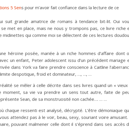
tions 5 Sen
s pour m’avoir fait confiance dans la lecture de ce
 suit grande amatrice de romans à tendance bit-lit. Oui vo
 se met en place, mais ne nous y trompons pas, ce livre riche 
de midinettes qui comme moi se délectent de ces lectures doudo
ne héroïne posée, mariée à un riche hommes d’affaire dont 
 avec un enfant, Peter adolescent issu d’un précédent mariage 
rivée dans York va faire prendre conscience à Caitline l’aberran
limite despotique, froid et dominateur, …, …, …
 réalité se mêler à celle décrite dans ses livres quand un « vieux
ce moment, sa vie va prendre un sens tout autre, faite de pe
représente Sean, de sa monstruosité non cachée…. … …
 où chaque ressenti est analysé, décrypté. L’être démoniaque q
 vous attendez pas à le voir, beau, sexy, souriant voire amusant. 
uinaire, pouvant malmener celle dont il s’éprend dans ses accès 