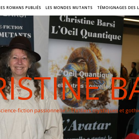
DES ROMANS PUBLIÉS
LES MONDES MUTANTS
TÉMOIGNAGES DES 
ISTINE B
cience-fiction passionnelle – Thrillers mystiques et goth