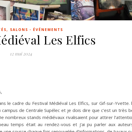
,
TÉS
SALONS - ÉVÉNEMENTS
édiéval Les Elfics
12 mai 2024
s,
s le cadre du Festival Médiéval Les Elfics, sur Gif-sur-Yvette. 
 campus de Centrale Supélec et je dois dire que c’est un très b
e nombreux stands médiévaux rivalisaient pour attirer l’attenti
beau temps était au rendez-vous et j’ai pu parler aux auteur
vère une source chaque fois renouvelée d’informations, de tuyaux s