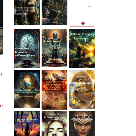
es
ue