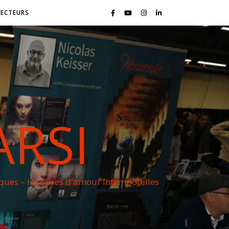
LECTEURS
ARSI
iques – Histoires d'amour intemporelles