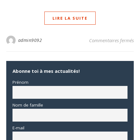
LIRE LA SUITE
sur
admin9092
Commentaires fermés
Abonne toi à mes actualités!
Prénom
Nom de famille
E-mail