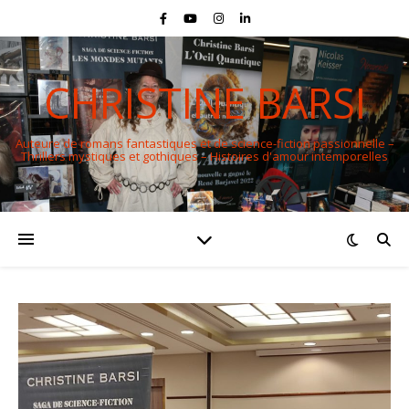
CHRISTINE BARSI
Auteure de romans fantastiques et de science-fiction passionnelle –
Thrillers mystiques et gothiques – Histoires d'amour intemporelles