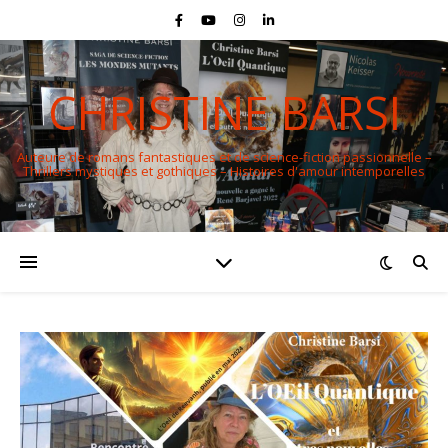
CHRISTINE BARSI
Auteure de romans fantastiques et de science-fiction passionnelle –
Thrillers mystiques et gothiques – Histoires d'amour intemporelles