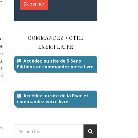
COMMANDEZ VOTRE
re
ie
EXEMPLAIRE
du
u.
Accédez au site de 5 Sens
Editions et commandez votre livre
rs
 à
Accédez au site de la Fnac et
commandez votre livre
sur La Rencontre des Auteurs Nogentais s’est achevée
és