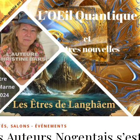
,
TÉS
SALONS - ÉVÉNEMENTS
 Auteurs Nogentais s’es