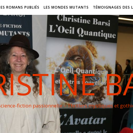
DES ROMANS PUBLIÉS
LES MONDES MUTANTS
TÉMOIGNAGES DES 
ISTINE B
cience-fiction passionnelle – Thrillers mystiques et goth