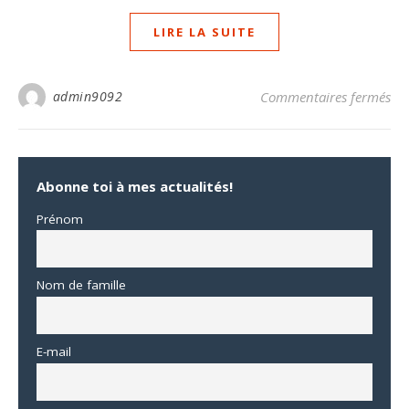
LIRE LA SUITE
sur
admin9092
Commentaires fermés
Abonne toi à mes actualités!
Prénom
Nom de famille
E-mail