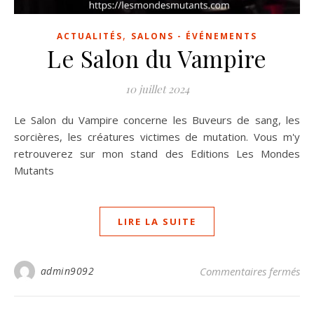
,
ACTUALITÉS
SALONS - ÉVÉNEMENTS
Le Salon du Vampire
10 juillet 2024
Le Salon du Vampire concerne les Buveurs de sang, les
sorcières, les créatures victimes de mutation. Vous m'y
retrouverez sur mon stand des Editions Les Mondes
Mutants
LIRE LA SUITE
sur
admin9092
Commentaires fermés