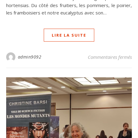
hortensias. Du côté des fruitiers, les pommiers, le poirier,
les framboisiers et notre eucalyptus avec son…
LIRE LA SUITE
sur
admin9092
Commentaires fermés