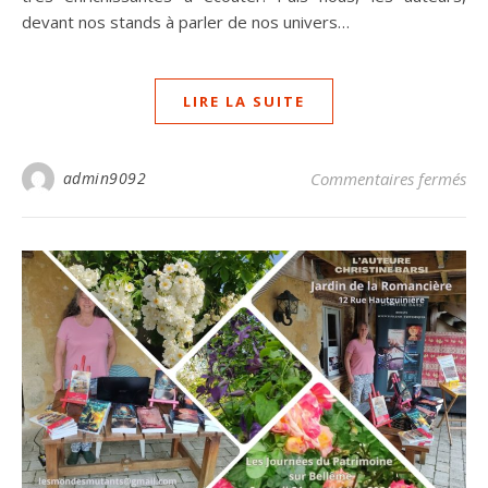
devant nos stands à parler de nos univers…
LIRE LA SUITE
sur
admin9092
Commentaires fermés