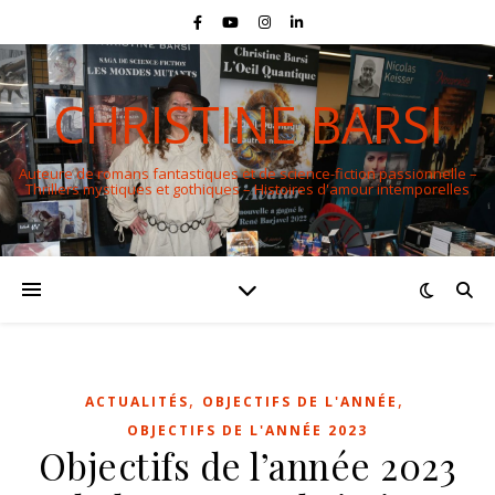
CHRISTINE BARSI
Auteure de romans fantastiques et de science-fiction passionnelle –
Thrillers mystiques et gothiques – Histoires d'amour intemporelles
,
,
ACTUALITÉS
OBJECTIFS DE L'ANNÉE
OBJECTIFS DE L'ANNÉE 2023
Objectifs de l’année 2023