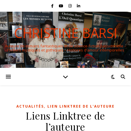
CHRISTINE BARSI
Auteure de romans fantastiques et de science-fiction passionnelle –
Thrillers mystiques et gothiques – Histoires d'amour intemporelles
,
ACTUALITÉS
LIEN LINKTREE DE L'AUTEURE
Liens Linktree de
l’auteure