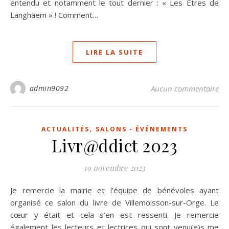
entendu et notamment le tout dernier : « Les Êtres de
Langhãem » ! Comment…
LIRE LA SUITE
admin9092
Aucun commentaire
,
ACTUALITÉS
SALONS - ÉVÉNEMENTS
Livr@ddict 2023
19 novembre 2023
Je remercie la mairie et l’équipe de bénévoles ayant
organisé ce salon du livre de Villemoisson-sur-Orge. Le
cœur y était et cela s’en est ressenti. Je remercie
également les lecteurs et lectrices qui sont venu(e)s me