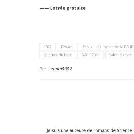
—— Entrée gratuite
2021
Festival
Festival du Livre et de la BD ID
Quartier du Livre
Salon 2021
Salon du livre
Par
admin9092
Je suis une auteure de romans de Science-