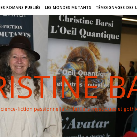
DES ROMANS PUBLIÉS
LES MONDES MUTANTS
TÉMOIGNAGES DES 
ISTINE B
cience-fiction passionnelle – Thrillers mystiques et goth