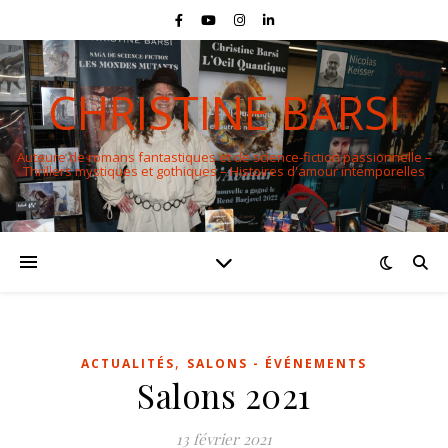
CHRISTINE BARSI
Auteure de romans fantastiques et de science-fiction passionnelle –
Thrillers mystiques et gothiques – Histoires d'amour intemporelles
,
ACTUALITÉS
SALONS - ÉVÉNEMENTS
Salons 2021
13 février 2021