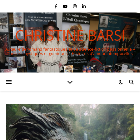
CHRISTINE BARSI
Auteure de romans fantastiques et de science-fiction passionnelle –
Thrillers mystiques et gothiques – Histoires d'amour intemporelles