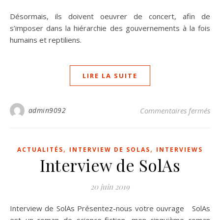
Désormais, ils doivent oeuvrer de concert, afin de
s’imposer dans la hiérarchie des gouvernements à la fois
humains et reptiliens.
LIRE LA SUITE
sur
admin9092
Commentaires fermés
,
,
ACTUALITÉS
INTERVIEW DE SOLAS
INTERVIEWS
Interview de SolAs
20 juin 2019
Interview de SolAs Présentez-nous votre ouvrage SolAs