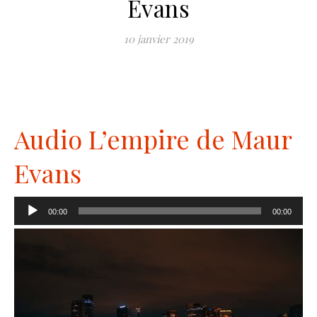
Evans
10 janvier 2019
Audio L’empire de Maur
Evans
Lecteur
00:00
00:00
audio