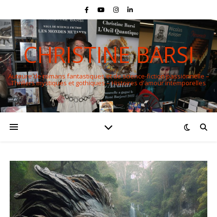
CHRISTINE BARSI
Auteure de romans fantastiques et de science-fiction passionnelle –
Thrillers mystiques et gothiques – Histoires d'amour intemporelles