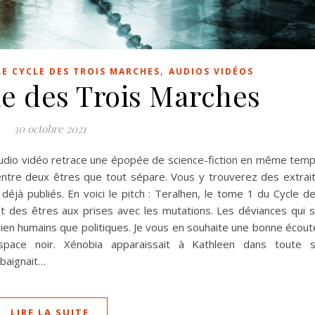
,
LE CYCLE DES TROIS MARCHES
AUDIOS VIDÉOS
le des Trois Marches
30 octobre 2021
audio vidéo retrace une épopée de science-fiction en même tem
entre deux êtres que tout sépare. Vous y trouverez des extrai
jà publiés. En voici le pitch : Teralhen, le tome 1 du Cycle d
des êtres aux prises avec les mutations. Les déviances qui 
ien humains que politiques. Je vous en souhaite une bonne écout
space noir. Xénobia apparaissait à Kathleen dans toute 
 baignait…
LIRE LA SUITE