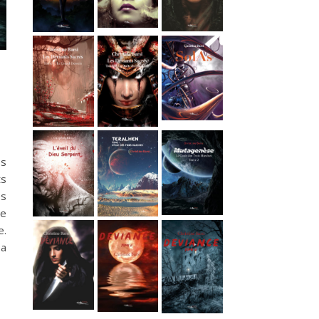
ps
ts
es
se
e.
sa