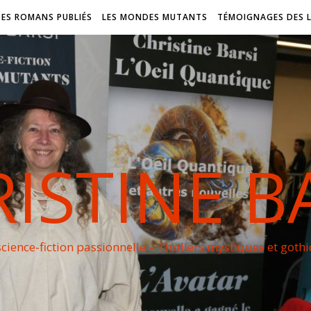
DES ROMANS PUBLIÉS
LES MONDES MUTANTS
TÉMOIGNAGES DES 
ISTINE B
cience-fiction passionnelle – Thrillers mystiques et goth