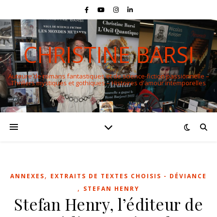
CHRISTINE BARSI
Auteure de romans fantastiques et de science-fiction passionnelle –
Thrillers mystiques et gothiques – Histoires d'amour intemporelles
,
ANNEXES
EXTRAITS DE TEXTES CHOISIS - DÉVIANCE
,
STEFAN HENRY
Stefan Henry, l’éditeur de