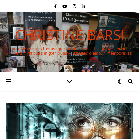
CHRISTINE BARSI
Auteure de romans fantastiques et de science-fiction passionnelle –
Thrillers mystiques et gothiques – Histoires d'amour intemporelles