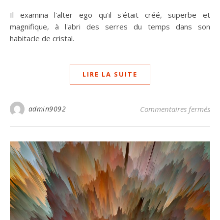
Il examina l'alter ego qu'il s'était créé, superbe et
magnifique, à l'abri des serres du temps dans son
habitacle de cristal.
LIRE LA SUITE
su
admin9092
Commentaires fermés