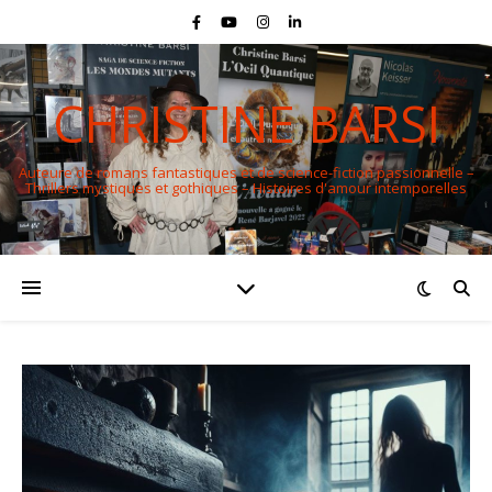
CHRISTINE BARSI
Auteure de romans fantastiques et de science-fiction passionnelle –
Thrillers mystiques et gothiques – Histoires d'amour intemporelles