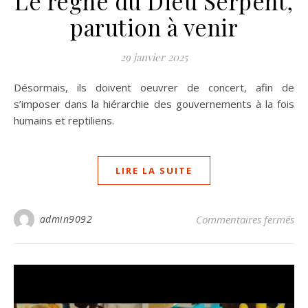
Le règne du Dieu Serpent,
parution à venir
29 janvier 2025
Désormais, ils doivent oeuvrer de concert, afin de
s’imposer dans la hiérarchie des gouvernements à la fois
humains et reptiliens.
LIRE LA SUITE
sur
admin9092
Commentaires fermés