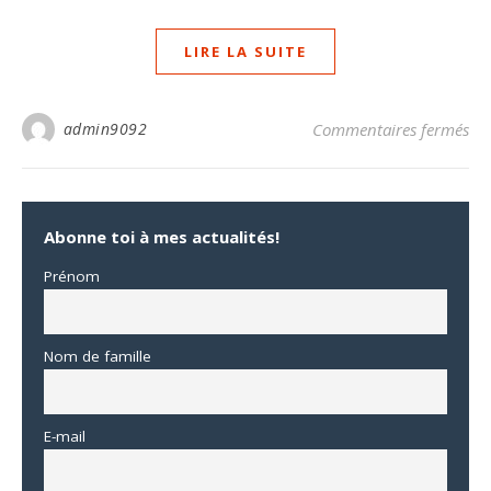
LIRE LA SUITE
sur
admin9092
Commentaires fermés
Abonne toi à mes actualités!
Prénom
Nom de famille
E-mail