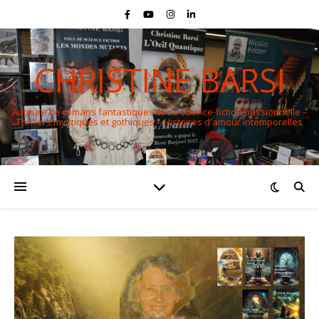
CHRISTINE BARSI
Auteure de romans fantastiques et de science-fiction passionnelle –
Thrillers mystiques et gothiques – Histoires d'amour intemporelles