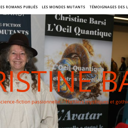
DES ROMANS PUBLIÉS
LES MONDES MUTANTS
TÉMOIGNAGES DES 
ISTINE B
cience-fiction passionnelle – Thrillers mystiques et goth