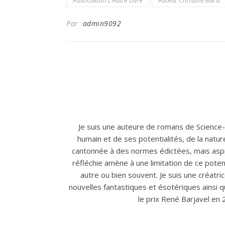
Association L'Autre Livre
Auteur Christine Barsi
Par
admin9092
Je suis une auteure de romans de Science-
humain et de ses potentialités, de la natu
cantonnée à des normes édictées, mais asp
réfléchie amène à une limitation de ce poten
autre ou bien souvent. Je suis une créat
nouvelles fantastiques et ésotériques ainsi qu
le prix René Barjavel en 