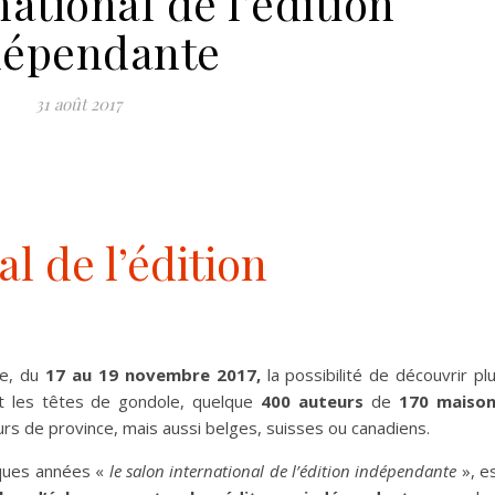
ational de l’édition
dépendante
31 août 2017
l de l’édition
re, du
17 au 19 novembre 2017,
la possibilité de découvrir pl
nt les têtes de gondole, quelque
400 auteurs
de
170 maiso
s de province, mais aussi belges, suisses ou canadiens.
lques années «
le salon international de l’édition indépendante
», e