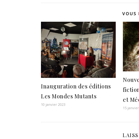
VOUS 
Nouve
Inauguration des éditions
ficti
Les Mondes Mutants
et Mé
10 janvier 2023
15 janvie
LAIS