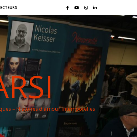
LECTEURS
ARSI
iques – Histoires d'amour intemporelles