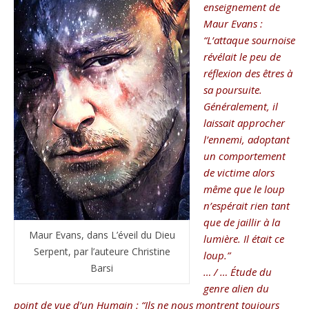
enseignement de
Maur Evans :
“L’attaque sournoise
révélait le peu de
réflexion des êtres à
sa poursuite.
Généralement, il
laissait approcher
l’ennemi, adoptant
un comportement
de victime alors
même que le loup
n’espérait rien tant
que de jaillir à la
Maur Evans, dans L’éveil du Dieu
lumière. Il était ce
Serpent, par l’auteure Christine
loup.”
Barsi
… / … Étude du
genre alien du
point de vue d’un Humain : “Ils ne nous montrent toujours