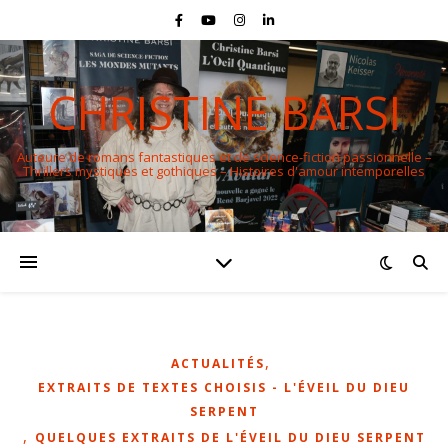
CHRISTINE BARSI
Auteure de romans fantastiques et de science-fiction passionnelle –
Thrillers mystiques et gothiques – Histoires d'amour intemporelles
,
ACTUALITÉS
EXTRAITS DE TEXTES CHOISIS - L'ÉVEIL DU DIEU
SERPENT
,
QUELQUES EXTRAITS DE L'ÉVEIL DU DIEU SERPENT