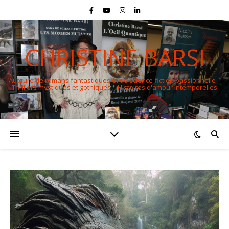
CHRISTINE BARSI
Auteure de romans fantastiques et de science-fiction passionnelle –
Thrillers mystiques et gothiques – Histoires d'amour intemporelles